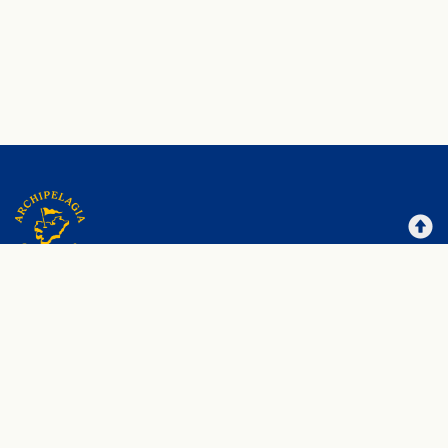
Archipelagiagolf
Maksutavat
Tilausehdot
Rekisteriseloste
Yhteystiedot