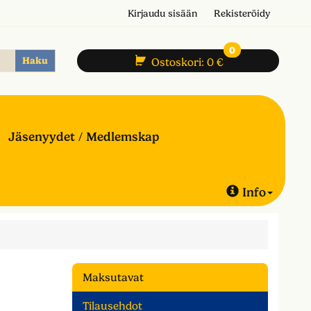
Kirjaudu sisään
Rekisteröidy
0
Haku
Ostoskori:
0 €
Jäsenyydet / Medlemskap
Info
Maksutavat
Tilausehdot